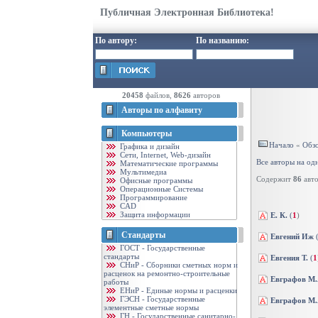
Публичная Электронная Библиотека!
По автору:
По названию:
20458
файлов,
8626
авторов
Авторы по алфавиту
Компьютеры
Начало
«
Обзо
Графика и дизайн
Cети, Internet, Web-дизайн
Все авторы на од
Математические программы
Мультимедиа
Содержит
86
авто
Офисные программы
Операционные Системы
Программирование
CAD
Защита информации
Е. К.
(
1
)
Стандарты
Евгений Иж
ГОСТ - Государственные
стандарты
Евгения Т.
(
1
CНиР - Сборники сметных норм и
расценок на ремонтно-строительные
Евграфов М.
работы
ЕНиР - Единые нормы и расценки
ГЭСН - Государственные
Евграфов М.
элементные сметные нормы
ГН - Государственные санитарно-