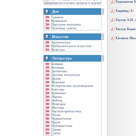
Евдокимов М
эпидемиологические правила и нормы
Еврипид
(
1
)
Дом
Гадания
Евсеев А.Н.
(
Кулинария
Народная медицина
Полезные советы
Евсеев Борис
Искусство
Евсиков Мих
Архитектура
Изобразительное искусство
Культура
Литература
Боевики
Военные
Детективы
Детская литература
Драма
Журналы
Исторические произведения
Классика
Криминал
Лирика
Любовь
Мемуары
Мистика
Научная-фантастика
Песни
Приключения
Проза
Публицистика
Сказки
Стихи