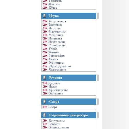
Триллеры
Фэнтези
Юмор
Наука
Астрономия
Биология
История
Математика
Медицина
Политика
Психология
Социология
Учеба
Физика
Философия
Химия
Экономика
Юриспруденция
Языкознание
Религия
Буддизм
Ислам
Христианство
Эзотерика
Спорт
Спорт
Справочная литература
Документы
Словари
Энциклопедии