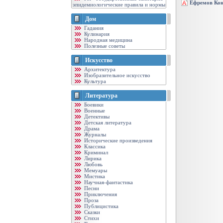
Ефремов Кон
эпидемиологические правила и нормы
Дом
Гадания
Кулинария
Народная медицина
Полезные советы
Искусство
Архитектура
Изобразительное искусство
Культура
Литература
Боевики
Военные
Детективы
Детская литература
Драма
Журналы
Исторические произведения
Классика
Криминал
Лирика
Любовь
Мемуары
Мистика
Научная-фантастика
Песни
Приключения
Проза
Публицистика
Сказки
Стихи