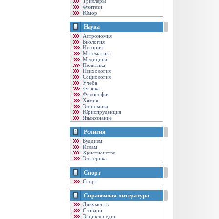
Триллеры
Фэнтези
Юмор
Наука
Астрономия
Биология
История
Математика
Медицина
Политика
Психология
Социология
Учеба
Физика
Философия
Химия
Экономика
Юриспруденция
Языкознание
Религия
Буддизм
Ислам
Христианство
Эзотерика
Спорт
Спорт
Справочная литература
Документы
Словари
Энциклопедии