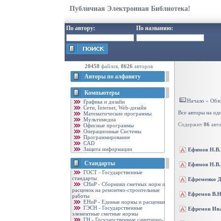
Публичная Электронная Библиотека!
По автору:
По названию:
20458
файлов,
8626
авторов
Авторы по алфавиту
Компьютеры
Начало
«
Обзо
Графика и дизайн
Cети, Internet, Web-дизайн
Все авторы на од
Математические программы
Мультимедиа
Содержит
86
авто
Офисные программы
Операционные Системы
Программирование
CAD
Защита информации
Ефимов Н.В.
Стандарты
Ефимов Н.В.,
ГОСТ - Государственные
стандарты
Ефременко Д
CНиР - Сборники сметных норм и
расценок на ремонтно-строительные
Ефремов В.Н
работы
ЕНиР - Единые нормы и расценки
ГЭСН - Государственные
Ефремов Ив
элементные сметные нормы
ГН - Государственные санитарно-