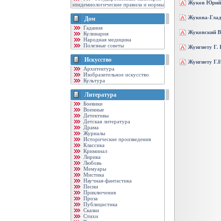
Жуков Юрий
эпидемиологические правила и нормы
Жукова-Гла
Дом
Гадания
Жуковский В
Кулинария
Народная медицина
Полезные советы
Жунгиету Г. 
Искусство
Жунгиету Г.И
Архитектура
Изобразительное искусство
Культура
Литература
Боевики
Военные
Детективы
Детская литература
Драма
Журналы
Исторические произведения
Классика
Криминал
Лирика
Любовь
Мемуары
Мистика
Научная-фантастика
Песни
Приключения
Проза
Публицистика
Сказки
Стихи