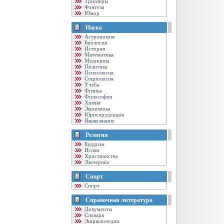
Триллеры
Фэнтези
Юмор
Наука
Астрономия
Биология
История
Математика
Медицина
Политика
Психология
Социология
Учеба
Физика
Философия
Химия
Экономика
Юриспруденция
Языкознание
Религия
Буддизм
Ислам
Христианство
Эзотерика
Спорт
Спорт
Справочная литература
Документы
Словари
Энциклопедии