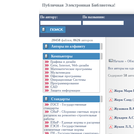
Публичная Электронная Библиотека!
По автору:
По названию:
20458
файлов,
8626
авторов
Авторы по алфавиту
Компьютеры
Начало
«
Обзо
Графика и дизайн
Cети, Internet, Web-дизайн
Все авторы на од
Математические программы
Мультимедиа
Содержит
58
авто
Офисные программы
Операционные Системы
Программирование
CAD
Защита информации
Жорж Мари 
Стандарты
Жорж Санд
(
ГОСТ - Государственные
стандарты
Жужиков В.А
CНиР - Сборники сметных норм и
расценок на ремонтно-строительные
Жукарев А.С.
работы
ЕНиР - Единые нормы и расценки
ГЭСН - Государственные
Жуков Л.Л.,
элементные сметные нормы
ГН - Государственные санитарно-