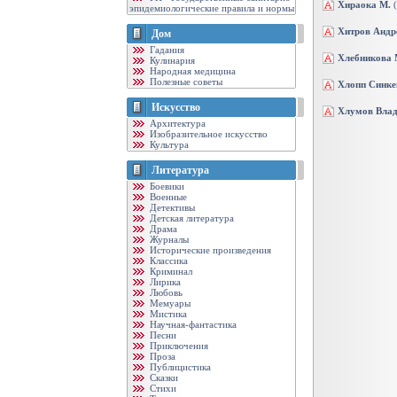
Хираока М.
(
эпидемиологические правила и нормы
Хитров Андр
Дом
Гадания
Хлебникова
Кулинария
Народная медицина
Полезные советы
Хлопп Синке
Искусство
Хлумов Вла
Архитектура
Изобразительное искусство
Культура
Литература
Боевики
Военные
Детективы
Детская литература
Драма
Журналы
Исторические произведения
Классика
Криминал
Лирика
Любовь
Мемуары
Мистика
Научная-фантастика
Песни
Приключения
Проза
Публицистика
Сказки
Стихи