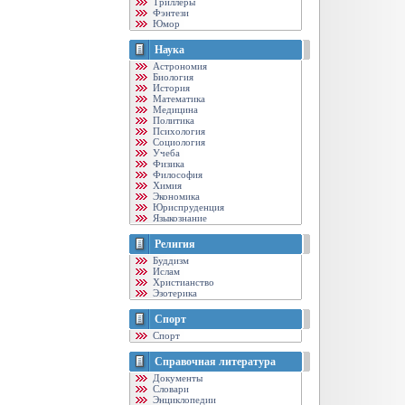
Триллеры
Фэнтези
Юмор
Наука
Астрономия
Биология
История
Математика
Медицина
Политика
Психология
Социология
Учеба
Физика
Философия
Химия
Экономика
Юриспруденция
Языкознание
Религия
Буддизм
Ислам
Христианство
Эзотерика
Спорт
Спорт
Справочная литература
Документы
Словари
Энциклопедии