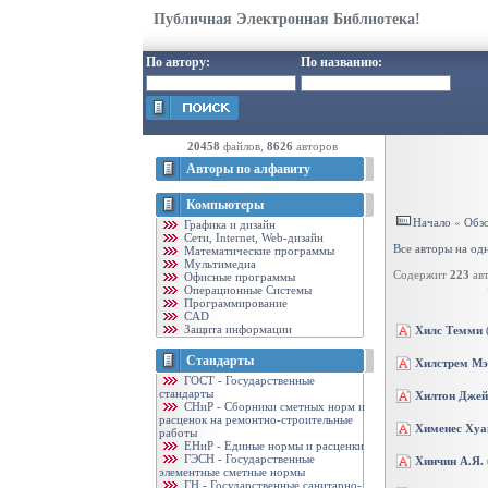
Публичная Электронная Библиотека!
По автору:
По названию:
20458
файлов,
8626
авторов
Авторы по алфавиту
Компьютеры
Начало
«
Обзо
Графика и дизайн
Cети, Internet, Web-дизайн
Все авторы на од
Математические программы
Мультимедиа
Содержит
223
авт
Офисные программы
Операционные Системы
Программирование
CAD
Защита информации
Хилс Темми
Стандарты
Хилстрем Мэ
ГОСТ - Государственные
стандарты
Хилтон Дже
CНиР - Сборники сметных норм и
расценок на ремонтно-строительные
Хименес Хуа
работы
ЕНиР - Единые нормы и расценки
ГЭСН - Государственные
Хинчин А.Я.
элементные сметные нормы
ГН - Государственные санитарно-