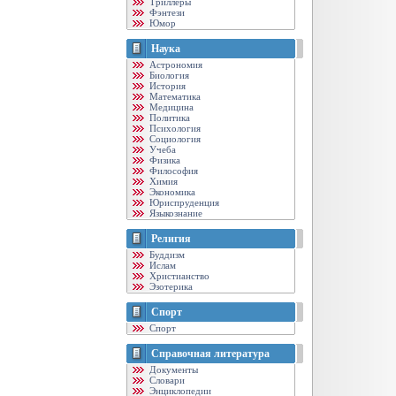
Триллеры
Фэнтези
Юмор
Наука
Астрономия
Биология
История
Математика
Медицина
Политика
Психология
Социология
Учеба
Физика
Философия
Химия
Экономика
Юриспруденция
Языкознание
Религия
Буддизм
Ислам
Христианство
Эзотерика
Спорт
Спорт
Справочная литература
Документы
Словари
Энциклопедии