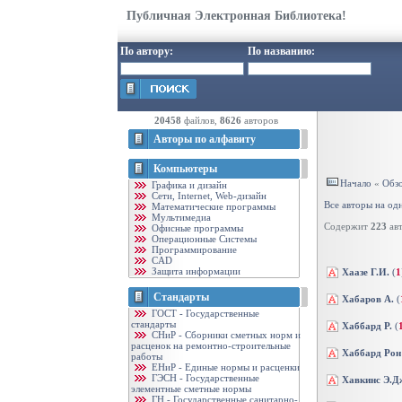
Публичная Электронная Библиотека!
По автору:
По названию:
20458
файлов,
8626
авторов
Авторы по алфавиту
Компьютеры
Начало
«
Обзо
Графика и дизайн
Cети, Internet, Web-дизайн
Все авторы на од
Математические программы
Мультимедиа
Содержит
223
авт
Офисные программы
Операционные Системы
Программирование
CAD
Защита информации
Хаазе Г.И.
(
1
Стандарты
Хабаров А.
(
ГОСТ - Государственные
стандарты
Хаббард Р.
(
CНиР - Сборники сметных норм и
расценок на ремонтно-строительные
Хаббард Рон
работы
ЕНиР - Единые нормы и расценки
ГЭСН - Государственные
Хавкинс Э.Д
элементные сметные нормы
ГН - Государственные санитарно-