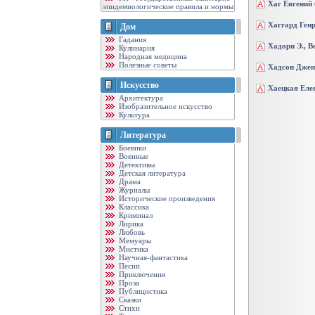
Хаг Евгений
эпидемиологические правила и нормы
Хаггард Ген
Дом
Гадания
Хадорн Э., В
Кулинария
Народная медицина
Полезные советы
Хадсон Джен
Искусство
Хаецкая Еле
Архитектура
Изобразительное искусство
Культура
Литература
Боевики
Военные
Детективы
Детская литература
Драма
Журналы
Исторические произведения
Классика
Криминал
Лирика
Любовь
Мемуары
Мистика
Научная-фантастика
Песни
Приключения
Проза
Публицистика
Сказки
Стихи