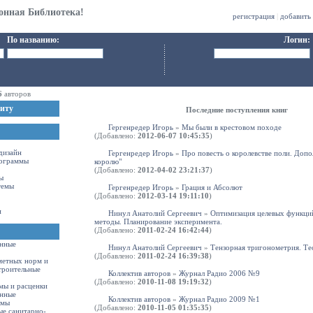
онная Библиотека!
регистрация
|
добавить
По названию:
Логин:
6
авторов
иту
Последние поступления книг
Гергенредер Игорь
»
Мы были в крестовом походе
(Добавлено:
2012-06-07 10:45:35
)
-дизайн
Гергенредер Игорь
»
Про повесть о королевстве поли. Допо
ограммы
королю"
(Добавлено:
2012-04-02 23:21:37
)
ы
темы
Гергенредер Игорь
»
Грация и Абсолют
(Добавлено:
2012-03-14 19:11:10
)
и
Нинул Анатолий Сергеевич
»
Оптимизация целевых функций
методы. Планирование эксперимента.
(Добавлено:
2011-02-24 16:42:44
)
енные
Нинул Анатолий Сергеевич
»
Тензорная тригонометрия. Те
(Добавлено:
2011-02-24 16:39:38
)
метных норм и
троительные
Коллектив авторов
»
Журнал Радио 2006 №9
(Добавлено:
2010-11-08 19:19:32
)
мы и расценки
енные
Коллектив авторов
»
Журнал Радио 2009 №1
рмы
(Добавлено:
2010-11-05 01:35:35
)
ые санитарно-