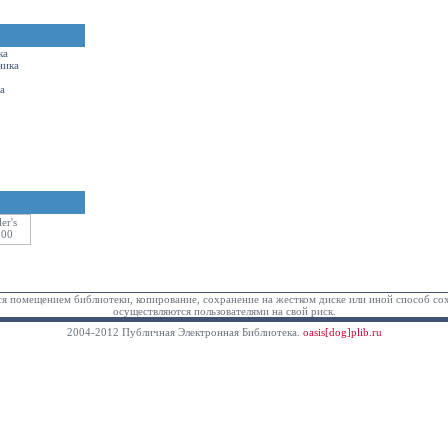
ка
ника
а
ся помещением библиотеки, копирование, сохранение на жестком диске или иной способ со
осуществляются пользователями на свой риск.
2004-2012 Публичная Электронная Библиотека.
oasis[dog]plib.ru