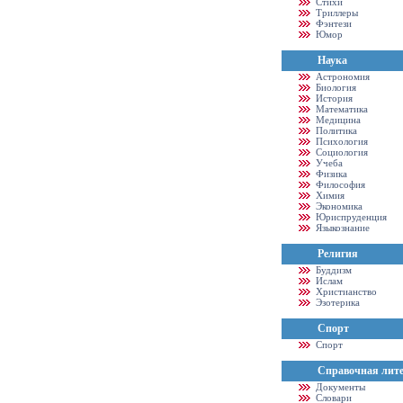
Стихи
Триллеры
Фэнтези
Юмор
Наука
Астрономия
Биология
История
Математика
Медицина
Политика
Психология
Социология
Учеба
Физика
Философия
Химия
Экономика
Юриспруденция
Языкознание
Религия
Буддизм
Ислам
Христианство
Эзотерика
Спорт
Спорт
Справочная лит
Документы
Словари