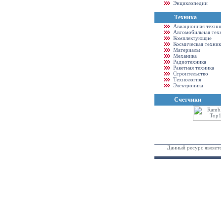
Энциклопедии
Техника
Авиационная техни
Автомобильная тех
Комплектующие
Космическая техник
Материалы
Механика
Радиотехника
Ракетная техника
Строительство
Технология
Электроника
Счетчики
Данный ресурс являет
0.5032 .