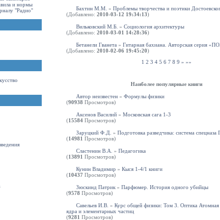
авила и нормы
Бахтин М.М.
»
Проблемы творчества и поэтики Достоевско
рналу "Радио"
(Добавлено:
2010-03-12 19:34:13
)
Вильковский М.Б.
»
Социология архитектуры
(Добавлено:
2010-03-01 14:28:36
)
Бетанели Гванета
»
Гитарная бахиана. Авторская серия 
(Добавлено:
2010-02-06 19:45:20
)
1
2
3
4
5
6
7
8
9
»
»»
кусство
Наиболее популярные книги
Автор неизвестен
»
Формулы физики
(
90938
Просмотров)
Аксенов Василий
»
Московская сага 1-3
(
15584
Просмотров)
Заруцкий Ф.Д.
»
Подготовка разведчика: система спецназа
(
14981
Просмотров)
зведения
Сластенин В.А.
»
Педагогика
(
13891
Просмотров)
Кунин Владимир
»
Кыся 1-4/1 книги
(
10437
Просмотров)
а
Зюскинд Патрик
»
Парфюмер. История одного убийцы
(
9578
Просмотров)
Савельев И.В.
»
Курс общей физики: Том 3. Оптика Атомная
ядра и элементарных частиц
(
9281
Просмотров)