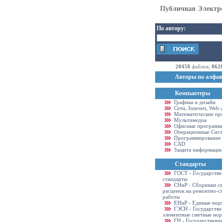
Публичная Электр
По автору:
20458
файлов,
862
Авторы по алфав
Компьютеры
Графика и дизайн
Cети, Internet, Web
Математические пр
Мультимедиа
Офисные программ
Операционные Сис
Программирование
CAD
Защита информаци
Стандарты
ГОСТ - Государств
стандарты
CНиР - Сборники с
расценок на ремонтно-с
работы
ЕНиР - Единые нор
ГЭСН - Государств
элементные сметные но
ГН - Государственн