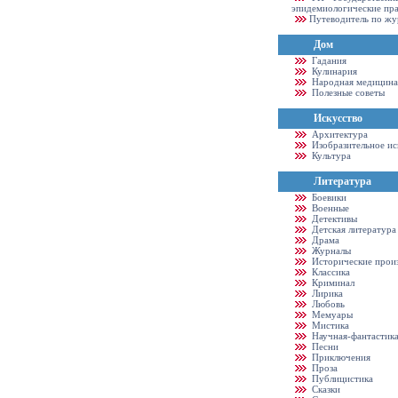
эпидемиологические пр
Путеводитель по жу
Дом
Гадания
Кулинария
Народная медицина
Полезные советы
Искусство
Архитектура
Изобразительное ис
Культура
Литература
Боевики
Военные
Детективы
Детская литература
Драма
Журналы
Исторические прои
Классика
Криминал
Лирика
Любовь
Мемуары
Мистика
Научная-фантастик
Песни
Приключения
Проза
Публицистика
Сказки