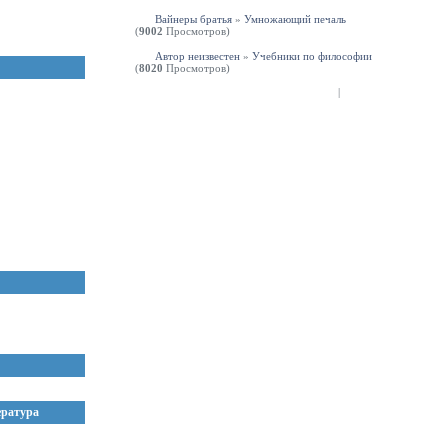
Вайнеры братья
»
Умножающий печаль
(
9002
Просмотров)
Автор неизвестен
»
Учебники по философии
(
8020
Просмотров)
|
ература