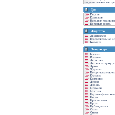
эпидемиологические пр
Дом
Гадания
Кулинария
Народная медицина
Полезные советы
Искусство
Архитектура
Изобразительное ис
Культура
Литература
Боевики
Военные
Детективы
Детская литература
Драма
Журналы
Исторические прои
Классика
Криминал
Лирика
Любовь
Мемуары
Мистика
Научная-фантастик
Песни
Приключения
Проза
Публицистика
Сказки
Стихи