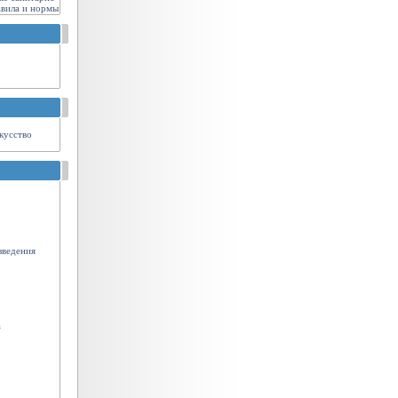
авила и нормы
кусство
зведения
а