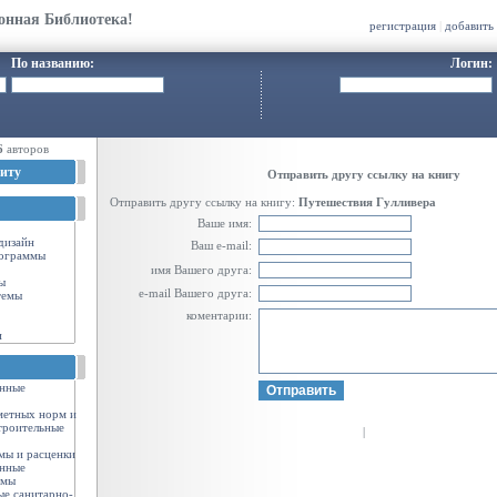
онная Библиотека!
регистрация
|
добавить
По названию:
Логин:
6
авторов
иту
Отправить другу ссылку на книгу
Отправить другу ссылку на книгу:
Путешествия Гулливера
Ваше имя:
-дизайн
Ваш e-mail:
ограммы
имя Вашего друга:
ы
e-mail Вашего друга:
темы
коментарии:
и
енные
метных норм и
троительные
|
мы и расценки
енные
рмы
ые санитарно-