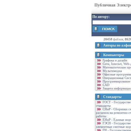
Публичная Электр
По автору:
20458
файлов,
862
Авторы по алфав
Компьютеры
Графика и дизайн
Cети, Internet, Web
Математические пр
Мультимедиа
Офисные программ
Операционные Сис
Программирование
CAD
Защита информаци
Стандарты
ГОСТ - Государств
стандарты
CНиР - Сборники с
расценок на ремонтно-с
работы
ЕНиР - Единые нор
ГЭСН - Государств
элементные сметные но
ГН - Государственн