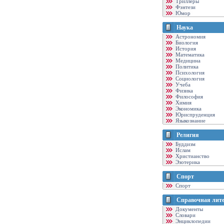
Триллеры
Фэнтези
Юмор
Наука
Астрономия
Биология
История
Математика
Медицина
Политика
Психология
Социология
Учеба
Физика
Философия
Химия
Экономика
Юриспруденция
Языкознание
Религия
Буддизм
Ислам
Христианство
Эзотерика
Спорт
Спорт
Справочная лит
Документы
Словари
Энциклопедии