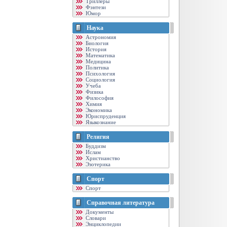
Триллеры
Фэнтези
Юмор
Наука
Астрономия
Биология
История
Математика
Медицина
Политика
Психология
Социология
Учеба
Физика
Философия
Химия
Экономика
Юриспруденция
Языкознание
Религия
Буддизм
Ислам
Христианство
Эзотерика
Спорт
Спорт
Справочная литература
Документы
Словари
Энциклопедии