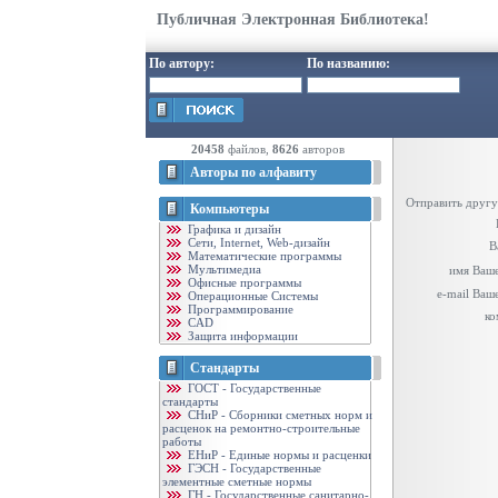
Публичная Электронная Библиотека!
По автору:
По названию:
20458
файлов,
8626
авторов
Авторы по алфавиту
Отправить другу
Компьютеры
Графика и дизайн
Cети, Internet, Web-дизайн
В
Математические программы
Мультимедиа
имя Ваше
Офисные программы
e-mail Ваш
Операционные Системы
Программирование
ко
CAD
Защита информации
Стандарты
ГОСТ - Государственные
стандарты
CНиР - Сборники сметных норм и
расценок на ремонтно-строительные
работы
ЕНиР - Единые нормы и расценки
ГЭСН - Государственные
элементные сметные нормы
ГН - Государственные санитарно-