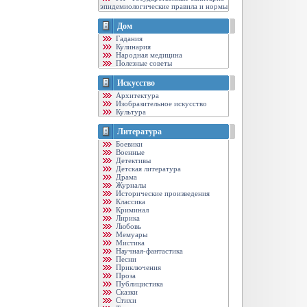
эпидемиологические правила и нормы
Дом
Гадания
Кулинария
Народная медицина
Полезные советы
Искусство
Архитектура
Изобразительное искусство
Культура
Литература
Боевики
Военные
Детективы
Детская литература
Драма
Журналы
Исторические произведения
Классика
Криминал
Лирика
Любовь
Мемуары
Мистика
Научная-фантастика
Песни
Приключения
Проза
Публицистика
Сказки
Стихи