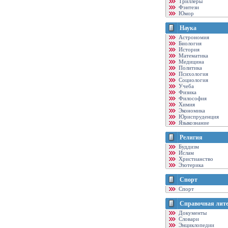
Триллеры
Фэнтези
Юмор
Наука
Астрономия
Биология
История
Математика
Медицина
Политика
Психология
Социология
Учеба
Физика
Философия
Химия
Экономика
Юриспруденция
Языкознание
Религия
Буддизм
Ислам
Христианство
Эзотерика
Спорт
Спорт
Справочная лит
Документы
Словари
Энциклопедии