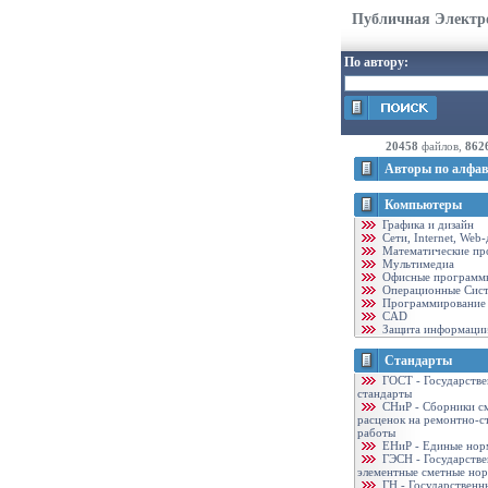
Публичная Электр
По автору:
20458
файлов,
862
Авторы по алфав
Компьютеры
Графика и дизайн
Cети, Internet, Web
Математические пр
Мультимедиа
Офисные программ
Операционные Сис
Программирование
CAD
Защита информаци
Стандарты
ГОСТ - Государств
стандарты
CНиР - Сборники с
расценок на ремонтно-с
работы
ЕНиР - Единые нор
ГЭСН - Государств
элементные сметные но
ГН - Государственн