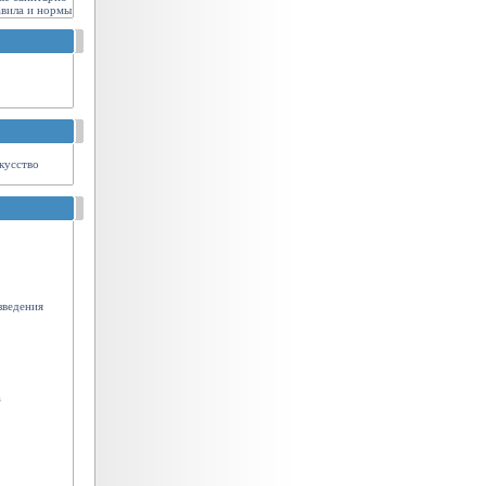
авила и нормы
кусство
зведения
а