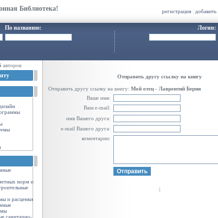
онная Библиотека!
регистрация
|
добавить
По названию:
Логин:
6
авторов
иту
Отправить другу ссылку на книгу
Отправить другу ссылку на книгу:
Мой отец - Лаврентий Берия
Ваше имя:
-дизайн
Ваш e-mail:
ограммы
имя Вашего друга:
ы
e-mail Вашего друга:
темы
коментарии:
и
енные
метных норм и
троительные
|
мы и расценки
енные
рмы
ые санитарно-