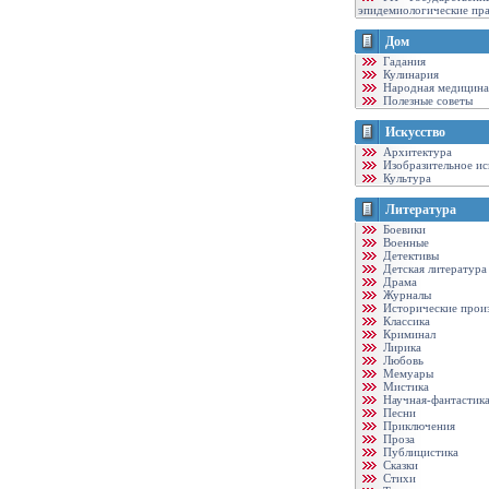
эпидемиологические пр
Дом
Гадания
Кулинария
Народная медицина
Полезные советы
Искусство
Архитектура
Изобразительное ис
Культура
Литература
Боевики
Военные
Детективы
Детская литература
Драма
Журналы
Исторические прои
Классика
Криминал
Лирика
Любовь
Мемуары
Мистика
Научная-фантастик
Песни
Приключения
Проза
Публицистика
Сказки
Стихи