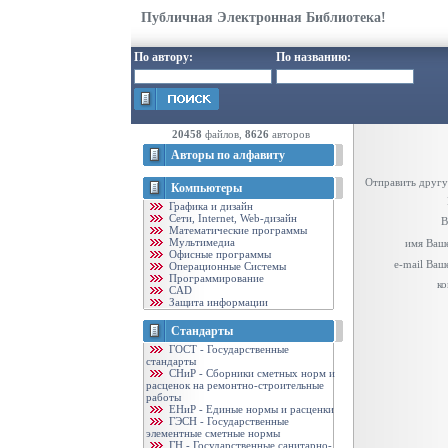
Публичная Электронная Библиотека!
По автору:
По названию:
20458
файлов,
8626
авторов
Авторы по алфавиту
Отправить другу
Компьютеры
Графика и дизайн
Cети, Internet, Web-дизайн
В
Математические программы
Мультимедиа
имя Ваше
Офисные программы
e-mail Ваш
Операционные Системы
Программирование
ко
CAD
Защита информации
Стандарты
ГОСТ - Государственные
стандарты
CНиР - Сборники сметных норм и
расценок на ремонтно-строительные
работы
ЕНиР - Единые нормы и расценки
ГЭСН - Государственные
элементные сметные нормы
ГН - Государственные санитарно-