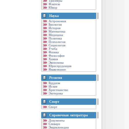
Триллеры
Фэнтези
Юмор
Наука
Астрономия
Биология
История
Математика
Медицина
Политика
Психология
Социология
Учеба
Физика
Философия
Химия
Экономика
Юриспруденция
Языкознание
Религия
Буддизм
Ислам
Христианство
Эзотерика
Спорт
Спорт
Справочная литература
Документы
Словари
Энциклопедии