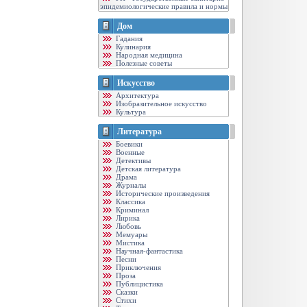
эпидемиологические правила и нормы
Дом
Гадания
Кулинария
Народная медицина
Полезные советы
Искусство
Архитектура
Изобразительное искусство
Культура
Литература
Боевики
Военные
Детективы
Детская литература
Драма
Журналы
Исторические произведения
Классика
Криминал
Лирика
Любовь
Мемуары
Мистика
Научная-фантастика
Песни
Приключения
Проза
Публицистика
Сказки
Стихи