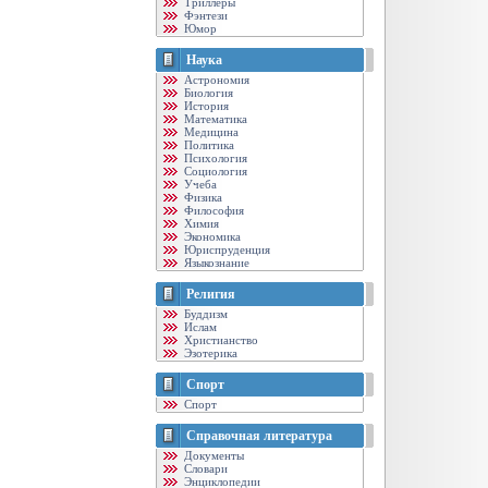
Триллеры
Фэнтези
Юмор
Наука
Астрономия
Биология
История
Математика
Медицина
Политика
Психология
Социология
Учеба
Физика
Философия
Химия
Экономика
Юриспруденция
Языкознание
Религия
Буддизм
Ислам
Христианство
Эзотерика
Спорт
Спорт
Справочная литература
Документы
Словари
Энциклопедии