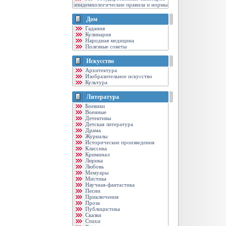
эпидемиологические правила и нормы
Дом
Гадания
Кулинария
Народная медицина
Полезные советы
Искусство
Архитектура
Изобразительное искусство
Культура
Литература
Боевики
Военные
Детективы
Детская литература
Драма
Журналы
Исторические произведения
Классика
Криминал
Лирика
Любовь
Мемуары
Мистика
Научная-фантастика
Песни
Приключения
Проза
Публицистика
Сказки
Стихи