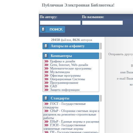
Публичная Электронная Библиотека!
По автору:
По названию:
20458
файлов,
8626
авторов
Авторы по алфавиту
Отправить другу
Компьютеры
Графика и дизайн
Cети, Internet, Web-дизайн
В
Математические программы
Мультимедиа
имя Ваше
Офисные программы
e-mail Ваш
Операционные Системы
Программирование
ко
CAD
Защита информации
Стандарты
ГОСТ - Государственные
стандарты
CНиР - Сборники сметных норм и
расценок на ремонтно-строительные
работы
ЕНиР - Единые нормы и расценки
ГЭСН - Государственные
элементные сметные нормы
ГН - Государственные санитарно-