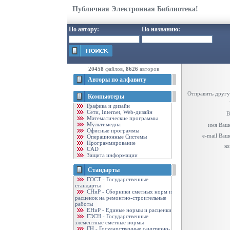
Публичная Электронная Библиотека!
По автору:
По названию:
20458
файлов,
8626
авторов
Авторы по алфавиту
Отправить другу
Компьютеры
Графика и дизайн
Cети, Internet, Web-дизайн
В
Математические программы
Мультимедиа
имя Ваше
Офисные программы
e-mail Ваш
Операционные Системы
Программирование
ко
CAD
Защита информации
Стандарты
ГОСТ - Государственные
стандарты
CНиР - Сборники сметных норм и
расценок на ремонтно-строительные
работы
ЕНиР - Единые нормы и расценки
ГЭСН - Государственные
элементные сметные нормы
ГН - Государственные санитарно-