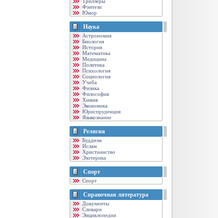
Триллеры
Фэнтези
Юмор
Наука
Астрономия
Биология
История
Математика
Медицина
Политика
Психология
Социология
Учеба
Физика
Философия
Химия
Экономика
Юриспруденция
Языкознание
Религия
Буддизм
Ислам
Христианство
Эзотерика
Спорт
Спорт
Справочная литература
Документы
Словари
Энциклопедии