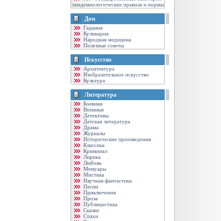
эпидемиологические правила и нормы
Дом
Гадания
Кулинария
Народная медицина
Полезные советы
Искусство
Архитектура
Изобразительное искусство
Культура
Литература
Боевики
Военные
Детективы
Детская литература
Драма
Журналы
Исторические произведения
Классика
Криминал
Лирика
Любовь
Мемуары
Мистика
Научная-фантастика
Песни
Приключения
Проза
Публицистика
Сказки
Стихи