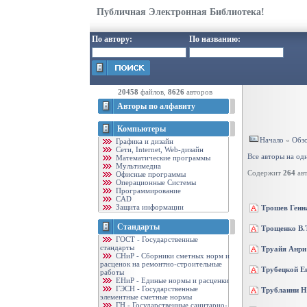
Публичная Электронная Библиотека!
По автору:
По названию:
20458
файлов,
8626
авторов
Авторы по алфавиту
Компьютеры
Начало
«
Обзо
Графика и дизайн
Cети, Internet, Web-дизайн
Все авторы на од
Математические программы
Мультимедиа
Содержит
264
авт
Офисные программы
Операционные Системы
Программирование
CAD
Защита информации
Трошев Генн
Стандарты
Трощенко В.
ГОСТ - Государственные
стандарты
Труайя Анри
CНиР - Сборники сметных норм и
расценок на ремонтно-строительные
Трубецкой Е
работы
ЕНиР - Единые нормы и расценки
ГЭСН - Государственные
Трублаини Н
элементные сметные нормы
ГН - Государственные санитарно-