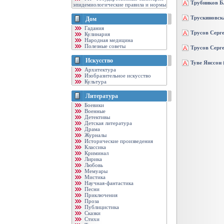
Трубников Б
эпидемиологические правила и нормы
Трускиновск
Дом
Гадания
Трусов Серг
Кулинария
Народная медицина
Полезные советы
Трусов Серге
Искусство
Туве Янссон
Архитектура
Изобразительное искусство
Культура
Литература
Боевики
Военные
Детективы
Детская литература
Драма
Журналы
Исторические произведения
Классика
Криминал
Лирика
Любовь
Мемуары
Мистика
Научная-фантастика
Песни
Приключения
Проза
Публицистика
Сказки
Стихи