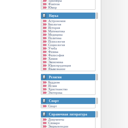
Триллеры
Фэнтези
Юмор
Наука
Астрономия
Биология
История
Математика
Медицина
Политика
Психология
Социология
Учеба
Физика
Философия
Химия
Экономика
Юриспруденция
Языкознание
Религия
Буддизм
Ислам
Христианство
Эзотерика
Спорт
Спорт
Справочная литература
Документы
Словари
Энциклопедии