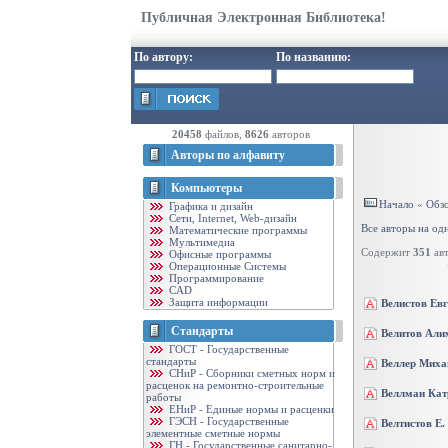
Публичная Электронная Библиотека!
По автору:
По названию:
20458
файлов,
8626
авторов
Авторы по алфавиту
Компьютеры
Начало
«
Обзо
Графика и дизайн
Cети, Internet, Web-дизайн
Все авторы на од
Математические программы
Мультимедиа
Содержит
351
авт
Офисные программы
Операционные Системы
Программирование
CAD
Защита информации
Велистов Ев
Стандарты
Велитов Али
ГОСТ - Государственные
стандарты
Веллер Миха
CНиР - Сборники сметных норм и
расценок на ремонтно-строительные
Веллман Кат
работы
ЕНиР - Единые нормы и расценки
ГЭСН - Государственные
Велтистов Е.
элементные сметные нормы
ГН - Государственные санитарно-