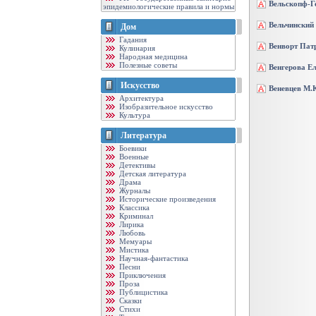
Вельскопф-Г
эпидемиологические правила и нормы
Вельчинский 
Дом
Гадания
Венворт Пат
Кулинария
Народная медицина
Полезные советы
Венгерова Е
Искусство
Веневцев М.
Архитектура
Изобразительное искусство
Культура
Литература
Боевики
Военные
Детективы
Детская литература
Драма
Журналы
Исторические произведения
Классика
Криминал
Лирика
Любовь
Мемуары
Мистика
Научная-фантастика
Песни
Приключения
Проза
Публицистика
Сказки
Стихи