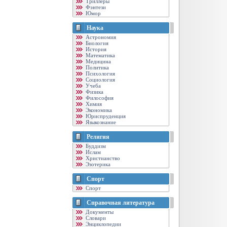
Триллеры
Фэнтези
Юмор
Наука
Астрономия
Биология
История
Математика
Медицина
Политика
Психология
Социология
Учеба
Физика
Философия
Химия
Экономика
Юриспруденция
Языкознание
Религия
Буддизм
Ислам
Христианство
Эзотерика
Спорт
Спорт
Справочная литература
Документы
Словари
Энциклопедии