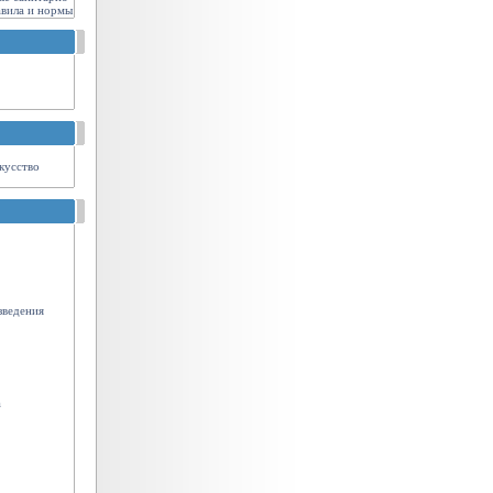
авила и нормы
кусство
зведения
а