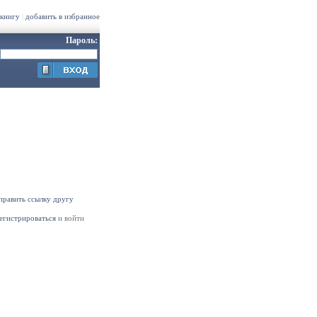
 книгу
|
добавить в избранное
Пароль:
править ссылку другу
егистрироваться
и войти