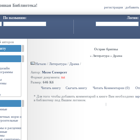
онная Библиотека!
регистрация
|
добавить
По названию:
Логин:
6
авторов
иту
Острие бритвы
» Литература » Драма
Начало
/
Литература
/
Драма
/
-дизайн
ограммы
Автор:
Моэм Сомерсет
Формат документа:
txt
ы
Размер:
646 Кб
темы
Читать книгу
Скачать книгу
Читать Комментарии (0)
От
и
* Для того чтобы добавить комментарий к книге Вам необходимо
зар
в библиотеку под Вашим логином.
|
енные
метных норм и
троительные
мы и расценки
енные
рмы
ые санитарно-