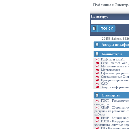
Публичная Электр
По автору:
20458
файлов,
862
Авторы по алфав
Компьютеры
Графика и дизайн
Cети, Internet, Web
Математические пр
Мультимедиа
Офисные программ
Операционные Сис
Программирование
CAD
Защита информаци
Стандарты
ГОСТ - Государств
стандарты
CНиР - Сборники с
расценок на ремонтно-с
работы
ЕНиР - Единые нор
ГЭСН - Государств
элементные сметные но
ГН - Государственн