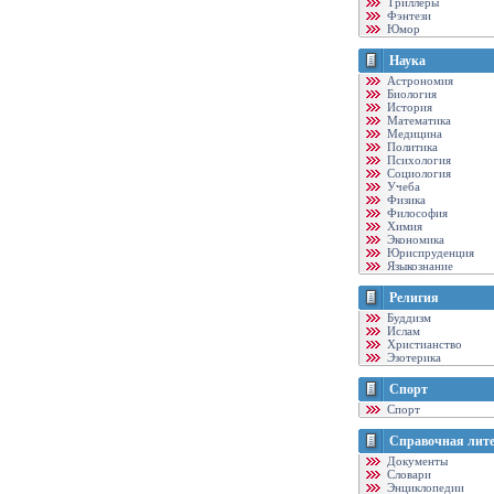
Триллеры
Фэнтези
Юмор
Наука
Астрономия
Биология
История
Математика
Медицина
Политика
Психология
Социология
Учеба
Физика
Философия
Химия
Экономика
Юриспруденция
Языкознание
Религия
Буддизм
Ислам
Христианство
Эзотерика
Спорт
Спорт
Справочная лит
Документы
Словари
Энциклопедии