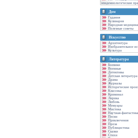
эпидемиологические пр
Дом
Гадания
Кулинария
Народная медицина
Полезные советы
Искусство
Архитектура
Изобразительное ис
Культура
Литература
Боевики
Военные
Детективы
Детская литература
Драма
Журналы
Исторические прои
Классика
Криминал
Лирика
Любовь
Мемуары
Мистика
Научная-фантастик
Песни
Приключения
Проза
Публицистика
Сказки
Стихи