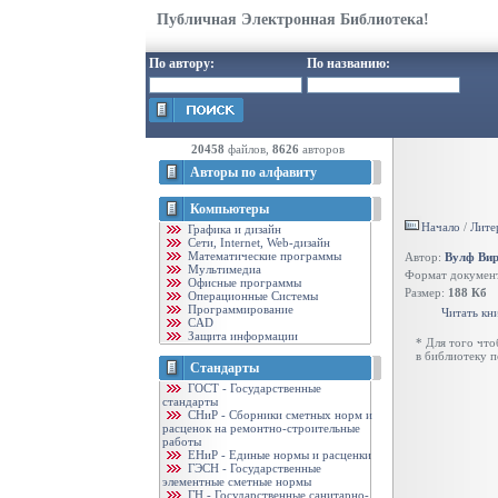
Публичная Электронная Библиотека!
По автору:
По названию:
20458
файлов,
8626
авторов
Авторы по алфавиту
Компьютеры
Начало
/
Лите
Графика и дизайн
Cети, Internet, Web-дизайн
Математические программы
Автор:
Вулф Ви
Мультимедиа
Формат докумен
Офисные программы
Размер:
188 Кб
Операционные Системы
Программирование
Читать кн
CAD
Защита информации
* Для того чт
в библиотеку 
Стандарты
ГОСТ - Государственные
стандарты
CНиР - Сборники сметных норм и
расценок на ремонтно-строительные
работы
ЕНиР - Единые нормы и расценки
ГЭСН - Государственные
элементные сметные нормы
ГН - Государственные санитарно-