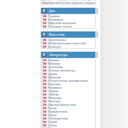
эпидемиологические правила и нормы
Дом
Гадания
Кулинария
Народная медицина
Полезные советы
Искусство
Архитектура
Изобразительное искусство
Культура
Литература
Боевики
Военные
Детективы
Детская литература
Драма
Журналы
Исторические произведения
Классика
Криминал
Лирика
Любовь
Мемуары
Мистика
Научная-фантастика
Песни
Приключения
Проза
Публицистика
Сказки
Стихи