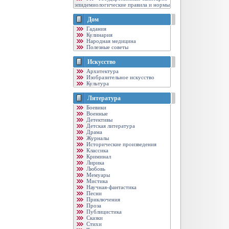
эпидемиологические правила и нормы
Дом
Гадания
Кулинария
Народная медицина
Полезные советы
Искусство
Архитектура
Изобразительное искусство
Культура
Литература
Боевики
Военные
Детективы
Детская литература
Драма
Журналы
Исторические произведения
Классика
Криминал
Лирика
Любовь
Мемуары
Мистика
Научная-фантастика
Песни
Приключения
Проза
Публицистика
Сказки
Стихи