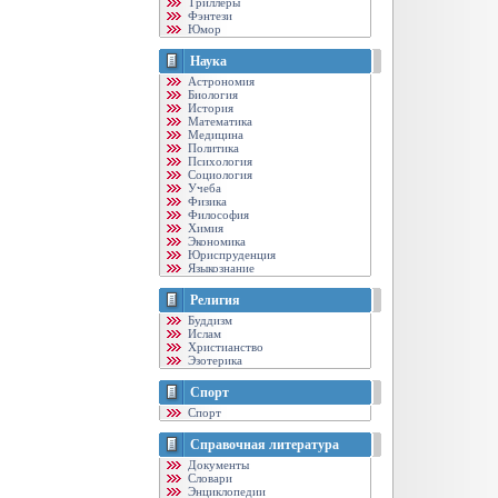
Триллеры
Фэнтези
Юмор
Наука
Астрономия
Биология
История
Математика
Медицина
Политика
Психология
Социология
Учеба
Физика
Философия
Химия
Экономика
Юриспруденция
Языкознание
Религия
Буддизм
Ислам
Христианство
Эзотерика
Спорт
Спорт
Справочная литература
Документы
Словари
Энциклопедии