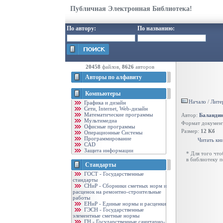
Публичная Электронная Библиотека!
По автору:
По названию:
20458
файлов,
8626
авторов
Авторы по алфавиту
Компьютеры
Начало
/
Лите
Графика и дизайн
Cети, Internet, Web-дизайн
Математические программы
Автор:
Баландин
Мультимедиа
Формат докумен
Офисные программы
Размер:
12 Кб
Операционные Системы
Программирование
Читать кн
CAD
Защита информации
* Для того чт
в библиотеку 
Стандарты
ГОСТ - Государственные
стандарты
CНиР - Сборники сметных норм и
расценок на ремонтно-строительные
работы
ЕНиР - Единые нормы и расценки
ГЭСН - Государственные
элементные сметные нормы
ГН - Государственные санитарно-