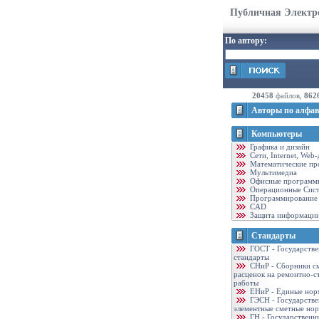
Публичная Электр
По автору:
20458
файлов,
862
Авторы по алфав
Компьютеры
Графика и дизайн
Cети, Internet, Web
Математические пр
Мультимедиа
Офисные программ
Операционные Сис
Программирование
CAD
Защита информаци
Стандарты
ГОСТ - Государств
стандарты
CНиР - Сборники с
расценок на ремонтно-с
работы
ЕНиР - Единые нор
ГЭСН - Государств
элементные сметные но
ГН - Государственн