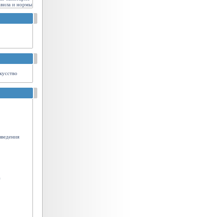
авила и нормы
кусство
зведения
а