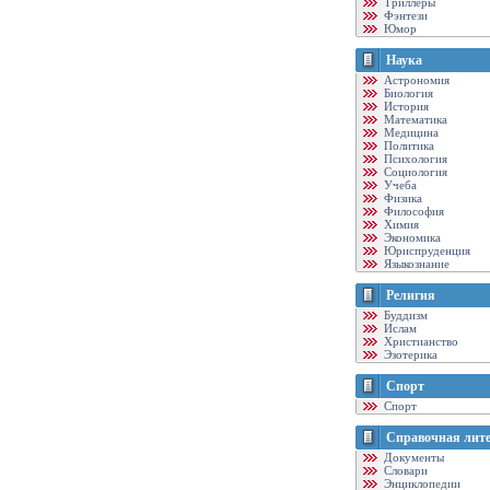
Триллеры
Фэнтези
Юмор
Наука
Астрономия
Биология
История
Математика
Медицина
Политика
Психология
Социология
Учеба
Физика
Философия
Химия
Экономика
Юриспруденция
Языкознание
Религия
Буддизм
Ислам
Христианство
Эзотерика
Спорт
Спорт
Справочная лит
Документы
Словари
Энциклопедии