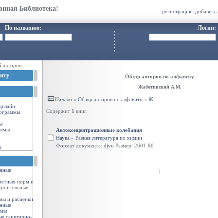
онная Библиотека!
регистрация
|
добавить
По названию:
Логин:
6
авторов
иту
Обзор авторов по алфавиту
Жаботинский А.М.
Начало
«
Обзор авторов по алфавиту
«
Ж
-дизайн
Содержит
1
книг.
ограммы
ы
темы
Автоконцентрационные колебания
Наука
«
Разная литература по химии
Формат документа:
djvu
Размер: 2601 Кб
и
енные
|
метных норм и
троительные
мы и расценки
енные
рмы
ые санитарно-