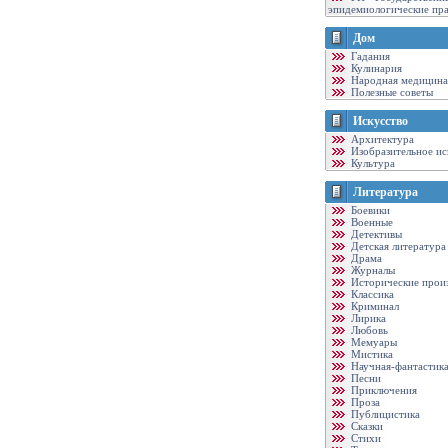
эпидемиологические пр
Дом
Гадания
Кулинария
Народная медицина
Полезные советы
Искусство
Архитектура
Изобразительное ис
Культура
Литература
Боевики
Военные
Детективы
Детская литература
Драма
Журналы
Исторические прои
Классика
Криминал
Лирика
Любовь
Мемуары
Мистика
Научная-фантастик
Песни
Приключения
Проза
Публицистика
Сказки
Стихи