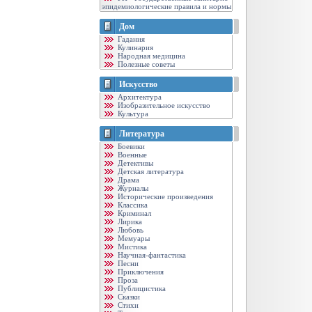
эпидемиологические правила и нормы
Дом
Гадания
Кулинария
Народная медицина
Полезные советы
Искусство
Архитектура
Изобразительное искусство
Культура
Литература
Боевики
Военные
Детективы
Детская литература
Драма
Журналы
Исторические произведения
Классика
Криминал
Лирика
Любовь
Мемуары
Мистика
Научная-фантастика
Песни
Приключения
Проза
Публицистика
Сказки
Стихи