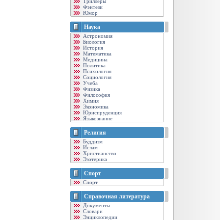
Триллеры
Фэнтези
Юмор
Наука
Астрономия
Биология
История
Математика
Медицина
Политика
Психология
Социология
Учеба
Физика
Философия
Химия
Экономика
Юриспруденция
Языкознание
Религия
Буддизм
Ислам
Христианство
Эзотерика
Спорт
Спорт
Справочная литература
Документы
Словари
Энциклопедии