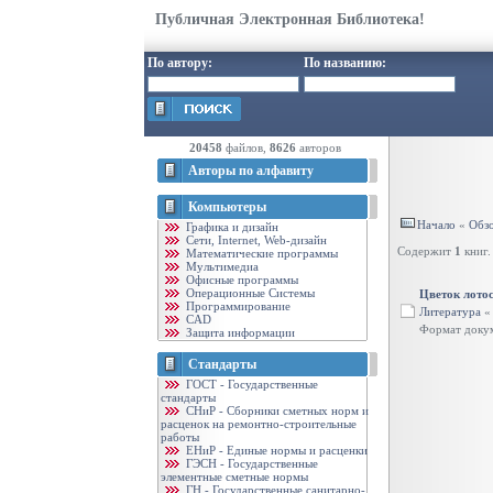
Публичная Электронная Библиотека!
По автору:
По названию:
20458
файлов,
8626
авторов
Авторы по алфавиту
Компьютеры
Начало
«
Обзо
Графика и дизайн
Cети, Internet, Web-дизайн
Содержит
1
книг.
Математические программы
Мультимедиа
Офисные программы
Операционные Системы
Цветок лото
Программирование
Литература
CAD
Формат доку
Защита информации
Стандарты
ГОСТ - Государственные
стандарты
CНиР - Сборники сметных норм и
расценок на ремонтно-строительные
работы
ЕНиР - Единые нормы и расценки
ГЭСН - Государственные
элементные сметные нормы
ГН - Государственные санитарно-