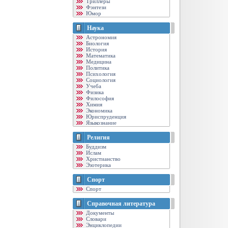
Триллеры
Фэнтези
Юмор
Наука
Астрономия
Биология
История
Математика
Медицина
Политика
Психология
Социология
Учеба
Физика
Философия
Химия
Экономика
Юриспруденция
Языкознание
Религия
Буддизм
Ислам
Христианство
Эзотерика
Спорт
Спорт
Справочная литература
Документы
Словари
Энциклопедии