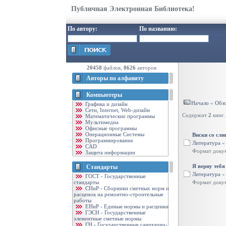
Публичная Электронная Библиотека!
По автору:
По названию:
20458
файлов,
8626
авторов
Авторы по алфавиту
Компьютеры
Начало
«
Обзо
Графика и дизайн
Cети, Internet, Web-дизайн
Содержит
2
книг.
Математические программы
Мультимедиа
Офисные программы
Операционные Системы
Виски со сл
Программирование
Литература
CAD
Формат доку
Защита информации
Я верну тебя
Стандарты
Литература
ГОСТ - Государственные
стандарты
Формат доку
CНиР - Сборники сметных норм и
расценок на ремонтно-строительные
работы
ЕНиР - Единые нормы и расценки
ГЭСН - Государственные
элементные сметные нормы
ГН - Государственные санитарно-