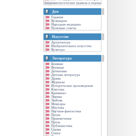
эпидемиологические правила и нормы
Дом
Гадания
Кулинария
Народная медицина
Полезные советы
Искусство
Архитектура
Изобразительное искусство
Культура
Литература
Боевики
Военные
Детективы
Детская литература
Драма
Журналы
Исторические произведения
Классика
Криминал
Лирика
Любовь
Мемуары
Мистика
Научная-фантастика
Песни
Приключения
Проза
Публицистика
Сказки
Стихи