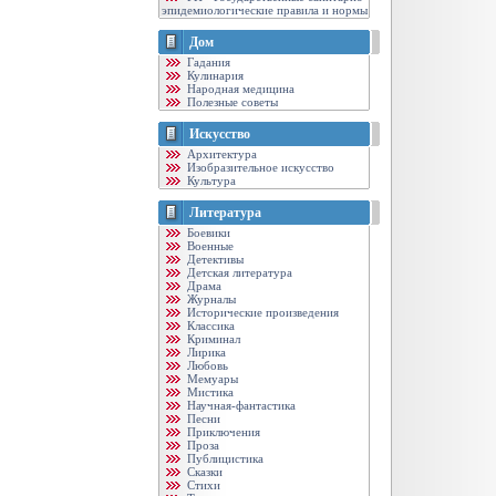
эпидемиологические правила и нормы
Дом
Гадания
Кулинария
Народная медицина
Полезные советы
Искусство
Архитектура
Изобразительное искусство
Культура
Литература
Боевики
Военные
Детективы
Детская литература
Драма
Журналы
Исторические произведения
Классика
Криминал
Лирика
Любовь
Мемуары
Мистика
Научная-фантастика
Песни
Приключения
Проза
Публицистика
Сказки
Стихи