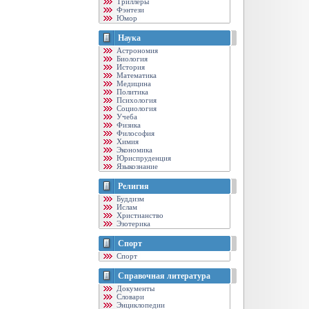
Триллеры
Фэнтези
Юмор
Наука
Астрономия
Биология
История
Математика
Медицина
Политика
Психология
Социология
Учеба
Физика
Философия
Химия
Экономика
Юриспруденция
Языкознание
Религия
Буддизм
Ислам
Христианство
Эзотерика
Спорт
Спорт
Справочная литература
Документы
Словари
Энциклопедии