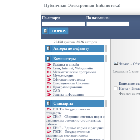
Публичная Электронная Библиотека!
По автору:
По названию:
20458
файлов,
8626
авторов
Авторы по алфавиту
Компьютеры
Начало
«
Обзо
Графика и дизайн
Cети, Internet, Web-дизайн
Содержит
1
книг.
Математические программы
Мультимедиа
Офисные программы
Операционные Системы
Внимание во
Программирование
Наука
«
Биол
CAD
Формат доку
Защита информации
Стандарты
ГОСТ - Государственные
стандарты
CНиР - Сборники сметных норм и
расценок на ремонтно-строительные
работы
ЕНиР - Единые нормы и расценки
ГЭСН - Государственные
элементные сметные нормы
ГН - Государственные санитарно-