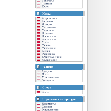
Триллеры
Фэнтези
Юмор
Наука
Астрономия
Биология
История
Математика
Медицина
Политика
Психология
Социология
Учеба
Физика
Философия
Химия
Экономика
Юриспруденция
Языкознание
Религия
Буддизм
Ислам
Христианство
Эзотерика
Спорт
Спорт
Справочная литература
Документы
Словари
Энциклопедии