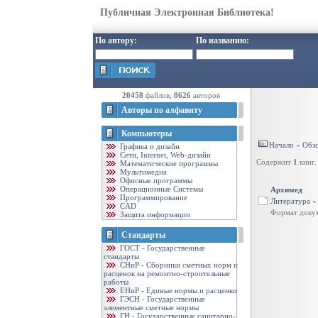
Публичная Электронная Библиотека!
По автору:
По названию:
20458
файлов,
8626
авторов
Авторы по алфавиту
Компьютеры
Начало
«
Обзо
Графика и дизайн
Cети, Internet, Web-дизайн
Содержит
1
книг.
Математические программы
Мультимедиа
Офисные программы
Операционные Системы
Архимед
Программирование
Литература
CAD
Формат доку
Защита информации
Стандарты
ГОСТ - Государственные
стандарты
CНиР - Сборники сметных норм и
расценок на ремонтно-строительные
работы
ЕНиР - Единые нормы и расценки
ГЭСН - Государственные
элементные сметные нормы
ГН - Государственные санитарно-