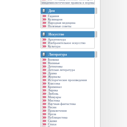
эпидемиологические правила и нормы
Дом
Гадания
Кулинария
Народная медицина
Полезные советы
Искусство
Архитектура
Изобразительное искусство
Культура
Литература
Боевики
Военные
Детективы
Детская литература
Драма
Журналы
Исторические произведения
Классика
Криминал
Лирика
Любовь
Мемуары
Мистика
Научная-фантастика
Песни
Приключения
Проза
Публицистика
Сказки
Стихи