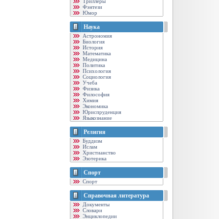
Триллеры
Фэнтези
Юмор
Наука
Астрономия
Биология
История
Математика
Медицина
Политика
Психология
Социология
Учеба
Физика
Философия
Химия
Экономика
Юриспруденция
Языкознание
Религия
Буддизм
Ислам
Христианство
Эзотерика
Спорт
Спорт
Справочная литература
Документы
Словари
Энциклопедии