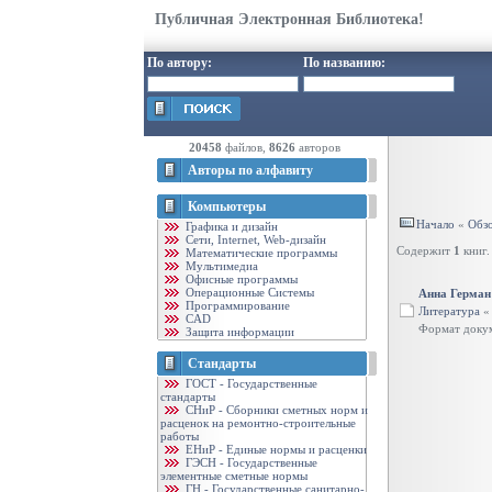
Публичная Электронная Библиотека!
По автору:
По названию:
20458
файлов,
8626
авторов
Авторы по алфавиту
Компьютеры
Начало
«
Обзо
Графика и дизайн
Cети, Internet, Web-дизайн
Содержит
1
книг.
Математические программы
Мультимедиа
Офисные программы
Операционные Системы
Анна Герман
Программирование
Литература
CAD
Формат доку
Защита информации
Стандарты
ГОСТ - Государственные
стандарты
CНиР - Сборники сметных норм и
расценок на ремонтно-строительные
работы
ЕНиР - Единые нормы и расценки
ГЭСН - Государственные
элементные сметные нормы
ГН - Государственные санитарно-