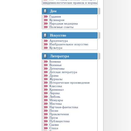
эпидемиологические правила и нормы
Дом
Гадания
Кулинария
Народная медицина
Полезные советы
Искусство
Архитектура
Изобразительное искусство
Культура
Литература
Боевики
Военные
Детективы
Детская литература
Драма
Журналы
Исторические произведения
Классика
Криминал
Лирика
Любовь
Мемуары
Мистика
Научная-фантастика
Песни
Приключения
Проза
Публицистика
Сказки
Стихи