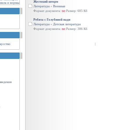
Жестокий шторм
авила и нормы
Литература
«
Военные
Формат документа:
txt
Размер: 685 Кб
Ребята с Голубиной пади
Литература
«
Детская литература
Формат документа:
txt
Размер: 386 Кб
кусство
|
зведения
а