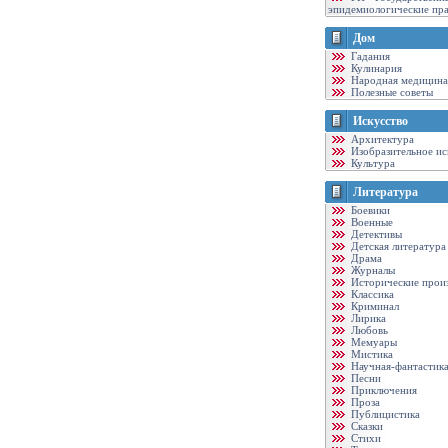
эпидемиологические пр
Дом
Гадания
Кулинария
Народная медицина
Полезные советы
Искусство
Архитектура
Изобразительное ис
Культура
Литература
Боевики
Военные
Детективы
Детская литература
Драма
Журналы
Исторические прои
Классика
Криминал
Лирика
Любовь
Мемуары
Мистика
Научная-фантастик
Песни
Приключения
Проза
Публицистика
Сказки
Стихи