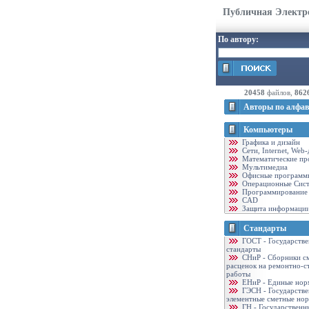
Публичная Электр
По автору:
20458
файлов,
862
Авторы по алфав
Компьютеры
Графика и дизайн
Cети, Internet, Web
Математические пр
Мультимедиа
Офисные программ
Операционные Сис
Программирование
CAD
Защита информаци
Стандарты
ГОСТ - Государств
стандарты
CНиР - Сборники с
расценок на ремонтно-с
работы
ЕНиР - Единые нор
ГЭСН - Государств
элементные сметные но
ГН - Государственн