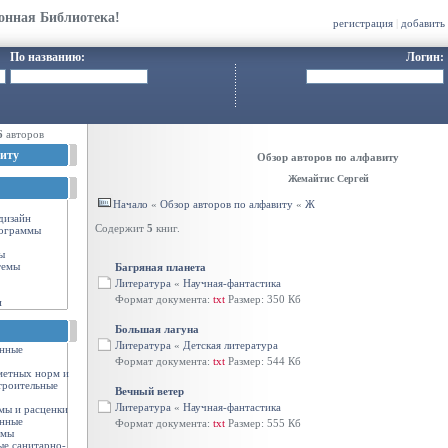
онная Библиотека!
регистрация
|
добавить
По названию:
Логин:
6
авторов
иту
Обзор авторов по алфавиту
Жемайтис Сергей
Начало
«
Обзор авторов по алфавиту
«
Ж
-дизайн
Содержит
5
книг.
ограммы
ы
темы
Багряная планета
Литература
«
Научная-фантастика
Формат документа:
txt
Размер: 350 Кб
и
Большая лагуна
Литература
«
Детская литература
енные
Формат документа:
txt
Размер: 544 Кб
метных норм и
троительные
Вечный ветер
Литература
«
Научная-фантастика
мы и расценки
енные
Формат документа:
txt
Размер: 555 Кб
рмы
ые санитарно-