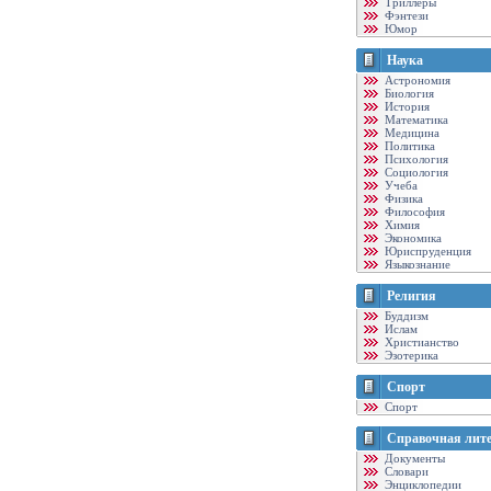
Триллеры
Фэнтези
Юмор
Наука
Астрономия
Биология
История
Математика
Медицина
Политика
Психология
Социология
Учеба
Физика
Философия
Химия
Экономика
Юриспруденция
Языкознание
Религия
Буддизм
Ислам
Христианство
Эзотерика
Спорт
Спорт
Справочная лит
Документы
Словари
Энциклопедии