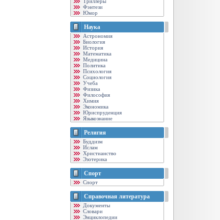
Триллеры
Фэнтези
Юмор
Наука
Астрономия
Биология
История
Математика
Медицина
Политика
Психология
Социология
Учеба
Физика
Философия
Химия
Экономика
Юриспруденция
Языкознание
Религия
Буддизм
Ислам
Христианство
Эзотерика
Спорт
Спорт
Справочная литература
Документы
Словари
Энциклопедии