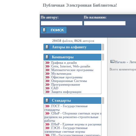
Публичная Электронная Библиотека!
По автору:
По названию:
20458
файлов,
8626
авторов
Авторы по алфавиту
Компьютеры
Начало
«
Лит
Графика и дизайн
Cети, Internet, Web-дизайн
Всего комментар
Математические программы
Мультимедиа
Офисные программы
Операционные Системы
Программирование
CAD
Защита информации
Стандарты
ГОСТ - Государственные
стандарты
CНиР - Сборники сметных норм и
расценок на ремонтно-строительные
работы
ЕНиР - Единые нормы и расценки
ГЭСН - Государственные
элементные сметные нормы
ГН - Государственные санитарно-