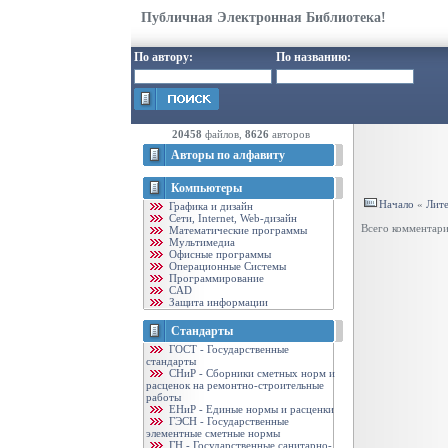
Публичная Электронная Библиотека!
По автору:
По названию:
20458
файлов,
8626
авторов
Авторы по алфавиту
Компьютеры
Начало
«
Лит
Графика и дизайн
Cети, Internet, Web-дизайн
Всего комментар
Математические программы
Мультимедиа
Офисные программы
Операционные Системы
Программирование
CAD
Защита информации
Стандарты
ГОСТ - Государственные
стандарты
CНиР - Сборники сметных норм и
расценок на ремонтно-строительные
работы
ЕНиР - Единые нормы и расценки
ГЭСН - Государственные
элементные сметные нормы
ГН - Государственные санитарно-