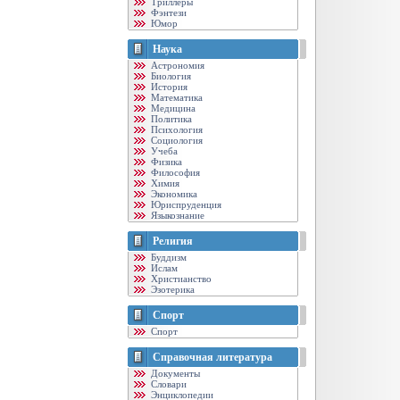
Триллеры
Фэнтези
Юмор
Наука
Астрономия
Биология
История
Математика
Медицина
Политика
Психология
Социология
Учеба
Физика
Философия
Химия
Экономика
Юриспруденция
Языкознание
Религия
Буддизм
Ислам
Христианство
Эзотерика
Спорт
Спорт
Справочная литература
Документы
Словари
Энциклопедии