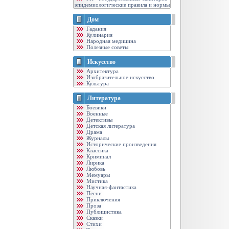
эпидемиологические правила и нормы
Дом
Гадания
Кулинария
Народная медицина
Полезные советы
Искусство
Архитектура
Изобразительное искусство
Культура
Литература
Боевики
Военные
Детективы
Детская литература
Драма
Журналы
Исторические произведения
Классика
Криминал
Лирика
Любовь
Мемуары
Мистика
Научная-фантастика
Песни
Приключения
Проза
Публицистика
Сказки
Стихи