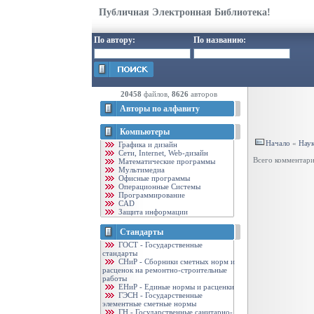
Публичная Электронная Библиотека!
По автору:
По названию:
20458
файлов,
8626
авторов
Авторы по алфавиту
Компьютеры
Начало
«
Нау
Графика и дизайн
Cети, Internet, Web-дизайн
Всего комментар
Математические программы
Мультимедиа
Офисные программы
Операционные Системы
Программирование
CAD
Защита информации
Стандарты
ГОСТ - Государственные
стандарты
CНиР - Сборники сметных норм и
расценок на ремонтно-строительные
работы
ЕНиР - Единые нормы и расценки
ГЭСН - Государственные
элементные сметные нормы
ГН - Государственные санитарно-