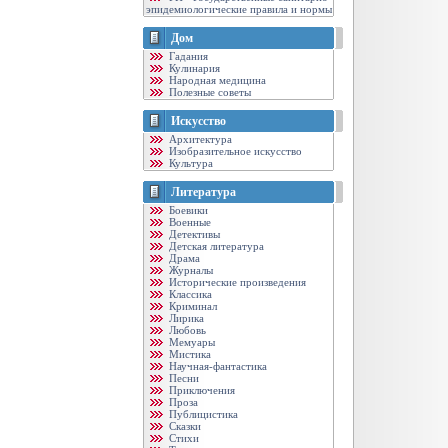
эпидемиологические правила и нормы
Дом
Гадания
Кулинария
Народная медицина
Полезные советы
Искусство
Архитектура
Изобразительное искусство
Культура
Литература
Боевики
Военные
Детективы
Детская литература
Драма
Журналы
Исторические произведения
Классика
Криминал
Лирика
Любовь
Мемуары
Мистика
Научная-фантастика
Песни
Приключения
Проза
Публицистика
Сказки
Стихи