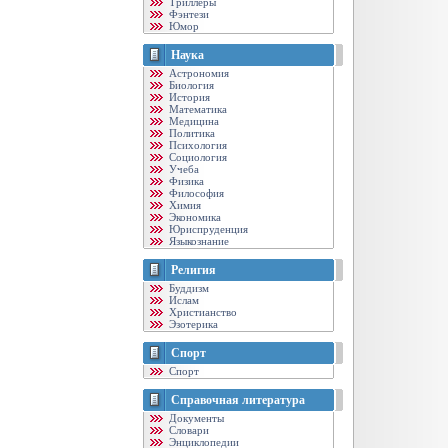
Триллеры
Фэнтези
Юмор
Наука
Астрономия
Биология
История
Математика
Медицина
Политика
Психология
Социология
Учеба
Физика
Философия
Химия
Экономика
Юриспруденция
Языкознание
Религия
Буддизм
Ислам
Христианство
Эзотерика
Спорт
Спорт
Справочная литература
Документы
Словари
Энциклопедии