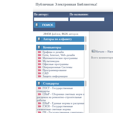
Публичная Электронная Библиотека!
По автору:
По названию:
20458
файлов,
8626
авторов
Авторы по алфавиту
Компьютеры
Начало
«
Нау
Графика и дизайн
Cети, Internet, Web-дизайн
Всего комментар
Математические программы
Мультимедиа
Офисные программы
Операционные Системы
Программирование
CAD
Защита информации
Стандарты
ГОСТ - Государственные
стандарты
CНиР - Сборники сметных норм и
расценок на ремонтно-строительные
работы
ЕНиР - Единые нормы и расценки
ГЭСН - Государственные
элементные сметные нормы
ГН - Государственные санитарно-