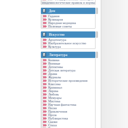
эпидемиологические правила и нормы
Дом
Гадания
Кулинария
Народная медицина
Полезные советы
Искусство
Архитектура
Изобразительное искусство
Культура
Литература
Боевики
Военные
Детективы
Детская литература
Драма
Журналы
Исторические произведения
Классика
Криминал
Лирика
Любовь
Мемуары
Мистика
Научная-фантастика
Песни
Приключения
Проза
Публицистика
Сказки
Стихи