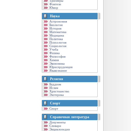
Триллеры
Фэнтези
Юмор
Наука
Астрономия
Биология
История
Математика
Медицина
Политика
Психология
Социология
Учеба
Физика
Философия
Химия
Экономика
Юриспруденция
Языкознание
Религия
Буддизм
Ислам
Христианство
Эзотерика
Спорт
Спорт
Справочная литература
Документы
Словари
Энциклопедии