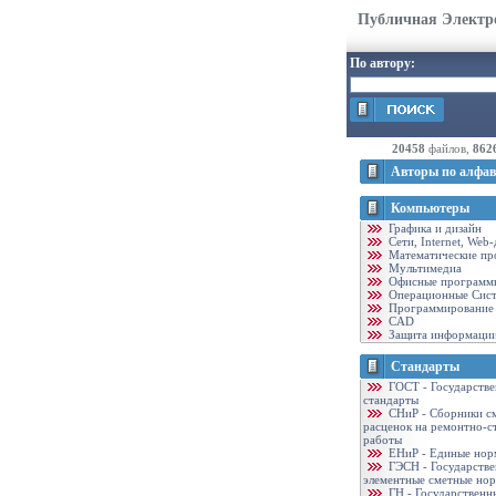
Публичная Электр
По автору:
20458
файлов,
862
Авторы по алфав
Компьютеры
Графика и дизайн
Cети, Internet, Web
Математические пр
Мультимедиа
Офисные программ
Операционные Сис
Программирование
CAD
Защита информаци
Стандарты
ГОСТ - Государств
стандарты
CНиР - Сборники с
расценок на ремонтно-с
работы
ЕНиР - Единые нор
ГЭСН - Государств
элементные сметные но
ГН - Государственн