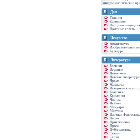
эпидемиологические пр
Дом
Гадания
Кулинария
Народная медицина
Полезные советы
Искусство
Архитектура
Изобразительное ис
Культура
Литература
Боевики
Военные
Детективы
Детская литература
Драма
Журналы
Исторические прои
Классика
Криминал
Лирика
Любовь
Мемуары
Мистика
Научная-фантастик
Песни
Приключения
Проза
Публицистика
Сказки
Стихи