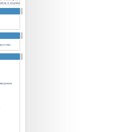
авила и нормы
кусство
зведения
а