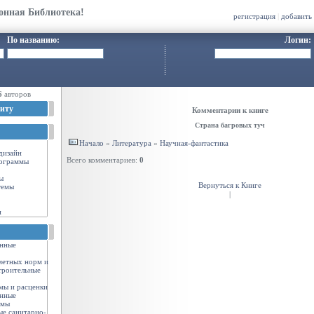
онная Библиотека!
регистрация
|
добавить
По названию:
Логин:
6
авторов
иту
Комментарии к книге
Страна багровых туч
Начало
«
Литература
«
Научная-фантастика
-дизайн
Всего комментариев:
0
ограммы
ы
Вернуться к Книге
темы
|
и
енные
метных норм и
троительные
мы и расценки
енные
рмы
ые санитарно-