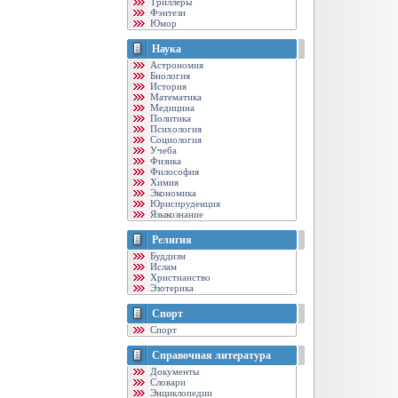
Триллеры
Фэнтези
Юмор
Наука
Астрономия
Биология
История
Математика
Медицина
Политика
Психология
Социология
Учеба
Физика
Философия
Химия
Экономика
Юриспруденция
Языкознание
Религия
Буддизм
Ислам
Христианство
Эзотерика
Спорт
Спорт
Справочная литература
Документы
Словари
Энциклопедии