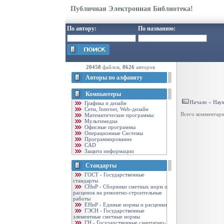
Публичная Электронная Библиотека!
По автору:
По названию:
20458
файлов,
8626
авторов
Авторы по алфавиту
Компьютеры
Начало
«
Нау
Графика и дизайн
Cети, Internet, Web-дизайн
Всего комментар
Математические программы
Мультимедиа
Офисные программы
Операционные Системы
Программирование
CAD
Защита информации
Стандарты
ГОСТ - Государственные
стандарты
CНиР - Сборники сметных норм и
расценок на ремонтно-строительные
работы
ЕНиР - Единые нормы и расценки
ГЭСН - Государственные
элементные сметные нормы
ГН - Государственные санитарно-