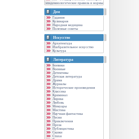
эпидемиологические правила и нормы
Дом
Гадания
Кулинария
Народная медицина
Полезные советы
Искусство
Архитектура
Изобразительное искусство
Культура
Литература
Боевики
Военные
Детективы
Детская литература
Драма
Журналы
Исторические произведения
Классика
Криминал
Лирика
Любовь
Мемуары
Мистика
Научная-фантастика
Песни
Приключения
Проза
Публицистика
Сказки
Стихи